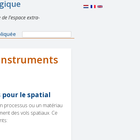
lgique
 de l’espace extra-
Search
pliquée
Search
form
'instruments
pour le spatial
, un processus ou un matériau
nement des vols spatiaux. Ce
nts: