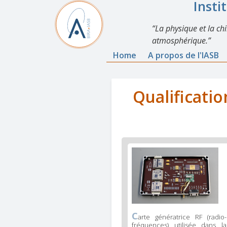
Insti
La physique et la ch
atmosphérique.
Home
A propos de l'IASB
Qualificati
C
arte génératrice RF (radio-
fréquences) utilisée dans la