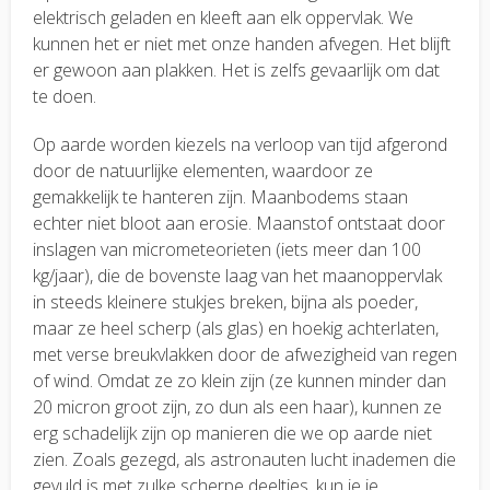
elektrisch geladen en kleeft aan elk oppervlak. We
kunnen het er niet met onze handen afvegen. Het blijft
er gewoon aan plakken. Het is zelfs gevaarlijk om dat
te doen.
Op aarde worden kiezels na verloop van tijd afgerond
door de natuurlijke elementen, waardoor ze
gemakkelijk te hanteren zijn. Maanbodems staan
echter niet bloot aan erosie. Maanstof ontstaat door
inslagen van micrometeorieten (iets meer dan 100
kg/jaar), die de bovenste laag van het maanoppervlak
in steeds kleinere stukjes breken, bijna als poeder,
maar ze heel scherp (als glas) en hoekig achterlaten,
met verse breukvlakken door de afwezigheid van regen
of wind. Omdat ze zo klein zijn (ze kunnen minder dan
20 micron groot zijn, zo dun als een haar), kunnen ze
erg schadelijk zijn op manieren die we op aarde niet
zien. Zoals gezegd, als astronauten lucht inademen die
gevuld is met zulke scherpe deeltjes, kun je je