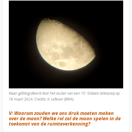
Maan gefotografeerd door het oculair van een 15" Dobson telescoop op
18 maart 2024. Credits: K. Lefever (BIRA)
V: Waarom zouden we ons druk moeten maken
over de maan? Welke rol zal de maan spelen in de
toekomst van de ruimteverkenning?