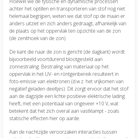
Hoewel we de fysische en dynamische processen
achter het optillen en transporteren van stof nog niet
helemaal begrijpen, weten we dat stof op de maan er
anders uitziet en zich anders gedraagt, afhankelijk van
de plaats op het oppervlak ten opzichte van de zon
(de zenithoek van de zon).
De kant die naar de zon is gericht (de dagkant) wordt
bijvoorbeeld voortdurend blootgesteld aan
zonnestraling. Bestraling van materiaal op het
oppervlak in het UV- en röntgenbereik resulteert in
foto-emissie van elektronen (d.w.z. het vrijkomen van
negatief geladen deeltjes). Dit zorgt ervoor dat het stof
aan de dagzijde een lichte positieve elektrische lading
heeft, met een potentiaal van ongeveer +10 V, wat
betekent dat het zich overal aan vastklampt - zoals
statische effecten hier op aarde.
Aan de nachtzijde veroorzaken interacties tussen