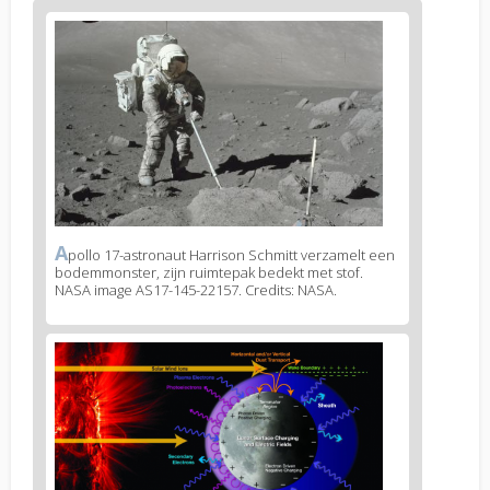
News
image
1
A
News
pollo 17-astronaut Harrison Schmitt verzamelt een
bodemmonster, zijn ruimtepak bedekt met stof.
image
NASA image AS17-145-22157. Credits: NASA.
legend
1
News
image
2