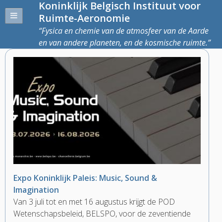
Koninklijk Belgisch Instituut voor
Ruimte-Aeronomie
Fysica en chemie van de atmosfeer van de Aarde
en van andere planeten, en de kosmische ruimte.
Expo Koninklijk Paleis: Music, Sound &
Imagination
Van 3 juli tot en met 16 augustus krijgt de POD
Wetenschapsbeleid, BELSPO, voor de zeventiende