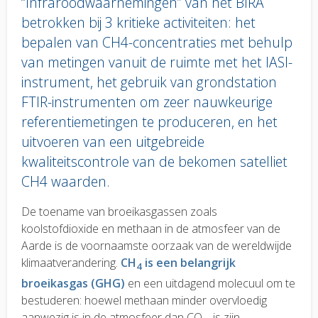
“Infraroodwaarnemingen” van het BIRA
betrokken bij 3 kritieke activiteiten: het
bepalen van CH4-concentraties met behulp
van metingen vanuit de ruimte met het IASI-
instrument, het gebruik van grondstation
FTIR-instrumenten om zeer nauwkeurige
referentiemetingen te produceren, en het
uitvoeren van een uitgebreide
kwaliteitscontrole van de bekomen satelliet
CH4 waarden.
Body
De toename van broeikasgassen zoals
text
koolstofdioxide en methaan in de atmosfeer van de
Aarde is de voornaamste oorzaak van de wereldwijde
klimaatverandering.
CH
is een belangrijk
4
broeikasgas (GHG)
en een uitdagend molecuul om te
bestuderen: hoewel methaan minder overvloedig
aanwezig is in de atmosfeer dan CO
, is zijn