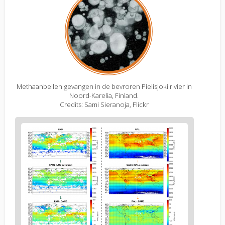
Methaanbellen gevangen in de bevroren Pielisjoki rivier in
Noord-Karelia, Finland.
Credits: Sami Sieranoja, Flickr
Figure
2
body
text