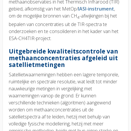
methaanobservaties in het Thermisch Infrarood (TIR)
gebied, afkomstig van het MetOp/
IASI-instrument
,
om de mogelijke bronnen van CH
-afwijkingen bij het
4
bepalen van concentraties uit de TIR-spectra te
onderzoeken en te consolideren in het kader van het
ESA-CH4TIR-project.
Uitgebreide kwaliteitscontrole van
methaanconcentraties afgeleid uit
satellietmetingen
Satellietwaarnemingen hebben een lagere temporele,
ruimtelijke en spectrale resolutie, wat leidt tot minder
nauwkeurige metingen in vergelijking met
waarnemingen vanop de grond. Er kunnen
verschillende technieken (algoritmen) aangewend
worden om methaanconcentraties uit de
satellietspectra af te leiden, hetzij met behulp van
volledige fysische modellering, hetzij met meer
empirische methoden, beide met hun eigen sterke en