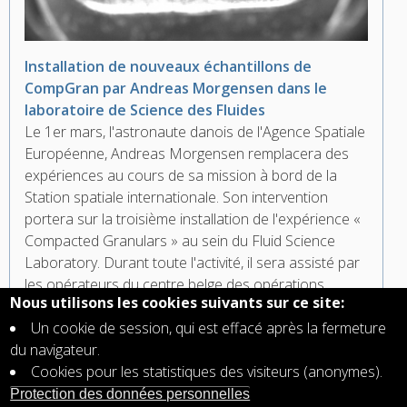
Installation de nouveaux échantillons de
CompGran par Andreas Morgensen dans le
laboratoire de Science des Fluides
Le 1er mars, l'astronaute danois de l'Agence Spatiale
Européenne, Andreas Morgensen remplacera des
expériences au cours de sa mission à bord de la
Station spatiale internationale. Son intervention
portera sur la troisième installation de l'expérience «
Compacted Granulars » au sein du Fluid Science
Laboratory. Durant toute l'activité, il sera assisté par
les opérateurs du centre belge des opérations
Nous utilisons les cookies suivants sur ce site:
spatiales, B.USOC.
Un cookie de session, qui est effacé après la fermeture
du navigateur.
Cookies pour les statistiques des visiteurs (anonymes).
Pagination
Protection des données personnelles
First
« First
Previous
‹ Previous